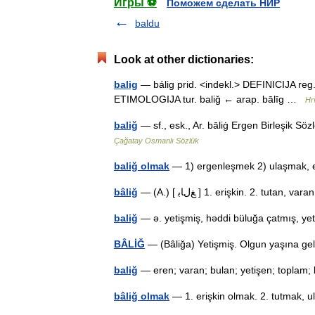
Игры ⚽
Поможем сделать НИР
baldu
Look at other dictionaries:
balig
— bálig prid. <indekl.> DEFINICIJA reg. 
ETIMOLOGIJA tur. baliǧ ← arap. bālīg …
Hrv
baliğ
— sf., esk., Ar. bāliġ Ergen Birleşik Söz
Çağatay Osmanlı Sözlük
baliğ olmak
— 1) ergenleşmek 2) ulaşmak, 
bâliğ
— (A.) [ ﻎﻝﺎﺑ ] 1. erişkin. 2. tutan,
baliğ
— ə. yetişmiş, həddi büluğa çatmış, 
BÂLİĞ
— (Bâliğa) Yetişmiş. Olgun yaşına ge
baliğ
— eren; varan; bulan; yetişen; toplam
bâliğ olmak
— 1. erişkin olmak. 2. tutmak